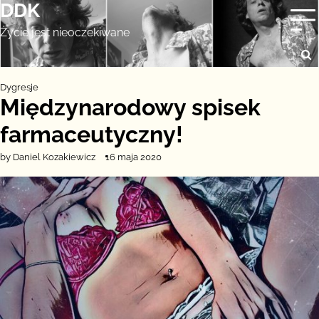
DDK
Skip
to
Życie jest nieoczekiwane
content
Dygresje
Międzynarodowy spisek
farmaceutyczny!
by Daniel Kozakiewicz
16 maja 2020