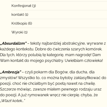
Konfesjonał
(3)
kontakt
(1)
Krótkopis
(6)
Wyroki
(1)
„Absurdalizm”
– teksty najbardziej abstrakcyjne, wyrwane z
każdego kontekstu. Dobre do ćwiczenia szarych komórek.
Dla tych, którzy polubią tę kategorię, mam nagrodę! Dam
Wam kontakt do mojego psychiatry. Uwielbiam człowieka!
„
Ambrozja”
– czyli pokarm dla Bogów, dla ducha, dla
zmysłów! Wszystko to, co można byłoby zaklasyfikować do
poezji, choć nie chciałbym być poetą nawet na chwilę.
Szczerze mówiąc, zawsze miałem pewnego rodzaju uraz
do poezji. A już rymowanek wręcz nie cierpię. chyba, że
„Wlazł kotek…”