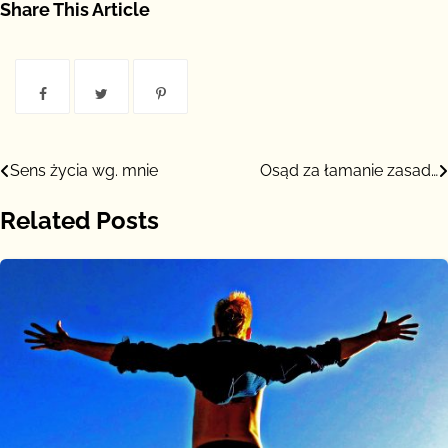
kosztuje
Share This Article
Nawigacja
Sens życia wg. mnie
Osąd za łamanie zasad…
wpisu
Related Posts