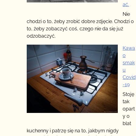
ać.
Nie
chodzi o to, żeby zrobić dobre zdjęcie. Chodzi o
to, żeby zobaczyć coś, czego nie da się już
odzobaczyć.
Kawa
o
smak
u
Covid
-19
Stoję
tak
opart
y o
blat
kuchenny i patrzę się na to, jakbym nigdy