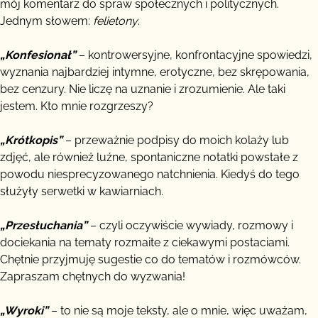
mój komentarz do spraw społecznych i politycznych.
Jednym słowem:
felietony
.
„Konfesionał”
– kontrowersyjne, konfrontacyjne spowiedzi,
wyznania najbardziej intymne, erotyczne, bez skrępowania,
bez cenzury. Nie liczę na uznanie i zrozumienie. Ale taki
jestem. Kto mnie rozgrzeszy?
„Krótkopis”
– przeważnie podpisy do moich kolaży lub
zdjęć, ale również luźne, spontaniczne notatki powstałe z
powodu niesprecyzowanego natchnienia. Kiedyś do tego
służyły serwetki w kawiarniach.
„Przesłuchania”
– czyli oczywiście wywiady, rozmowy i
dociekania na tematy rozmaite z ciekawymi postaciami.
Chętnie przyjmuję sugestie co do tematów i rozmówców.
Zapraszam chętnych do wyzwania!
„Wyroki”
– to nie są moje teksty, ale o mnie, więc uważam,