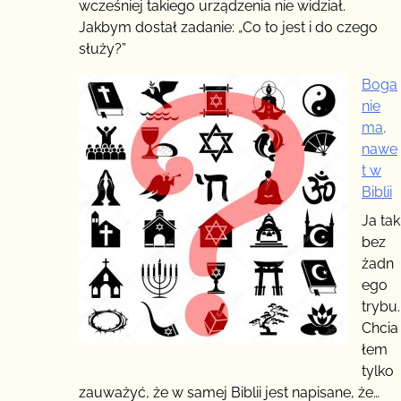
wcześniej takiego urządzenia nie widział.
Jakbym dostał zadanie: „Co to jest i do czego
służy?”
Boga
nie
ma,
nawe
t w
Biblii
Ja tak
bez
żadn
ego
trybu.
Chcia
łem
tylko
zauważyć, że w samej Biblii jest napisane, że…