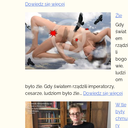
:
Dowiedz się więcej
Boga
Źle
nie
ma,
Gdy
nawet
świat
w
em
Biblii
rządzi
li
bogo
wie,
ludzi
om
było źle. Gdy światem rządzili imperatorzy,
:
cesarze, ludziom było źle.…
Dowiedz się więcej
Źl
W tle
były
chmu
ry