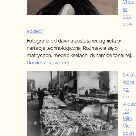
Chce
sz
coś
powi
edzieć?
Fotografia od dawna została wciągnięta w
narrację technologiczną. Rozmawia się o
matrycach, megapikselach, dynamice tonalnej,…
:
Dowiedz się więcej
Świat,
Świat,
którego
które
nie
go
widać
nie
(2)
widać
–
. (1)
Chcesz
Miło
coś
Cię
powiedzieć?
pozn