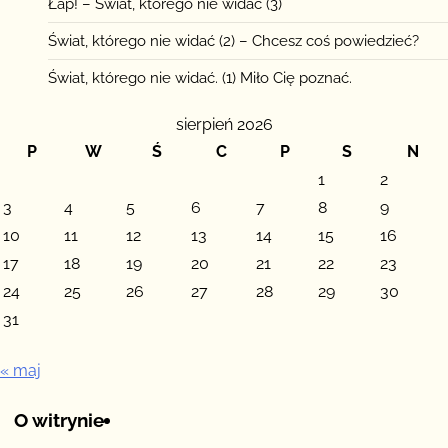
Łap! – Świat, którego nie widać (3)
Świat, którego nie widać (2) – Chcesz coś powiedzieć?
Świat, którego nie widać. (1) Miło Cię poznać.
sierpień 2026
P
W
Ś
C
P
S
N
1
2
3
4
5
6
7
8
9
10
11
12
13
14
15
16
17
18
19
20
21
22
23
24
25
26
27
28
29
30
31
« maj
O witrynie