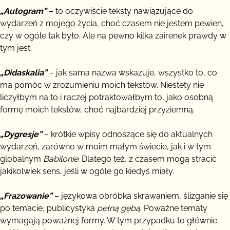
„Autogram”
– to oczywiście teksty nawiązujące do
wydarzeń z mojego życia, choć czasem nie jestem pewien,
czy w ogóle tak było. Ale na pewno kilka zairenek prawdy w
tym jest.
„Didaskalia”
– jak sama nazwa wskazuje, wszystko to, co
ma pomóc w zrozumieniu moich tekstów. Niestety nie
liczyłbym na to i raczej potraktowałbym to, jako osobną
formę moich tekstów, choć najbardziej przyziemną.
„Dygresje”
– krótkie wpisy odnoszące się do aktualnych
wydarzeń, zarówno w moim małym świecie, jak i w tym
globalnym
Babilonie
. Dlatego też, z czasem mogą stracić
jakikolwiek sens, jeśli w ogóle go kiedyś miały.
„Frazowanie”
– językowa obróbka skrawaniem, ślizganie się
po temacie, publicystyka
pełną gębą
. Poważne tematy
wymagają poważnej formy. W tym przypadku to głównie