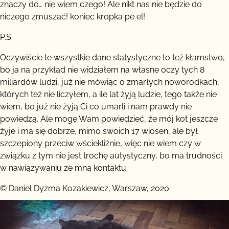
znaczy do… nie wiem czego! Ale nikt nas nie będzie do
niczego zmuszać! koniec kropka pe el!
P.S.
Oczywiście te wszystkie dane statystyczne to też kłamstwo,
bo ja na przykład nie widziałem na własne oczy tych 8
miliardów ludzi, już nie mówiąc o zmarłych noworodkach,
których też nie liczyłem, a ile lat żyją ludzie, tego także nie
wiem, bo już nie żyją Ci co umarli i nam prawdy nie
powiedzą. Ale mogę Wam powiedzieć, że mój kot jeszcze
żyje i ma się dobrze, mimo swoich 17 wiosen, ale był
szczepiony przeciw wściekliźnie, więc nie wiem czy w
związku z tym nie jest trochę autystyczny, bo ma trudności
w nawiązywaniu ze mną kontaktu.
© Daniel Dyzma Kozakiewicz, Warszaw, 2020