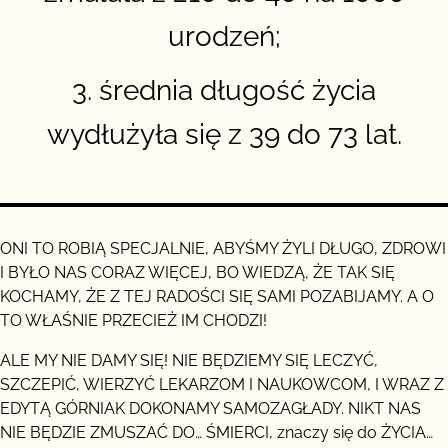
urodzeń;
3. średnia długość życia
wydłużyła się z 39 do 73 lat.
ONI TO ROBIĄ SPECJALNIE, ABYŚMY ŻYLI DŁUGO, ZDROWI
I BYŁO NAS CORAZ WIĘCEJ, BO WIEDZĄ, ŻE TAK SIĘ
KOCHAMY, ŻE Z TEJ RADOŚCI SIĘ SAMI POZABIJAMY. A O
TO WŁAŚNIE PRZECIEŻ IM CHODZI!
ALE MY NIE DAMY SIĘ! NIE BĘDZIEMY SIĘ LECZYĆ,
SZCZEPIĆ, WIERZYĆ LEKARZOM I NAUKOWCOM, I WRAZ Z
EDYTĄ GÓRNIAK DOKONAMY SAMOZAGŁADY. NIKT NAS
NIE BĘDZIE ZMUSZAĆ DO… ŚMIERCI, znaczy się do ŻYCIA…