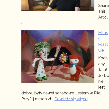
Share
This
Articl
e
Miłoś
ć
koszt
uje
Koch
any
Tato!
Jedze
nie
jest
dobre, były nawet schabowe. Jestem w Pile.
:
Przyślij mi 100 zł.…
Dowiedz się więcej
Miłość