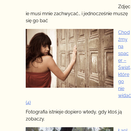
Zdjęc
ie musi mnie zachwycać… i jednocześnie muszę
się go bać
Chod
źmy
na
spac
er –
Świat,
które
go
nie
widać
(4)
Fotografia istnieje dopiero wtedy, gdy ktoś ją
zobaczy.
Łap!