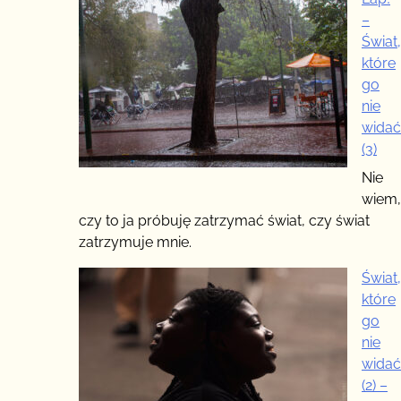
–
Świat,
które
go
nie
widać
(3)
Nie
wiem,
czy to ja próbuję zatrzymać świat, czy świat
zatrzymuje mnie.
Świat,
które
go
nie
widać
(2) –