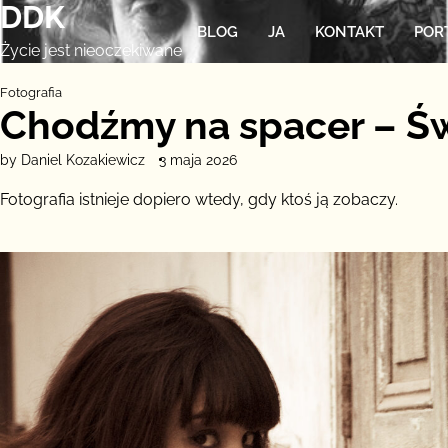
DDK
Skip
BLOG
JA
KONTAKT
POR
to
Życie jest nieoczekiwane
content
Fotografia
Chodźmy na spacer – Świ
by Daniel Kozakiewicz
3 maja 2026
Fotografia istnieje dopiero wtedy, gdy ktoś ją zobaczy.