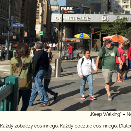
„Keep Walking” – 
Każdy zobaczy coś innego. Każdy poczuje coś innego. Dlatego