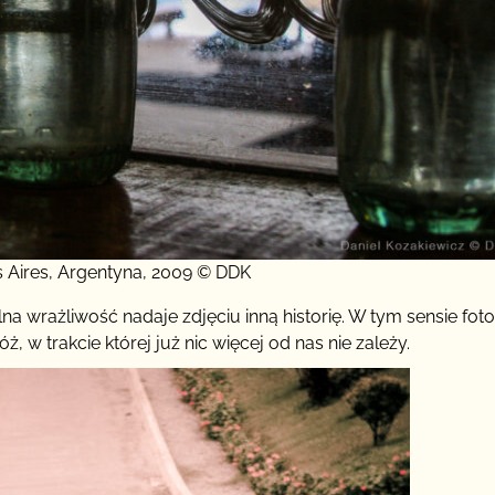
 Aires, Argentyna, 2009 © DDK
 wrażliwość nadaje zdjęciu inną historię. W tym sensie foto
 w trakcie której już nic więcej od nas nie zależy.