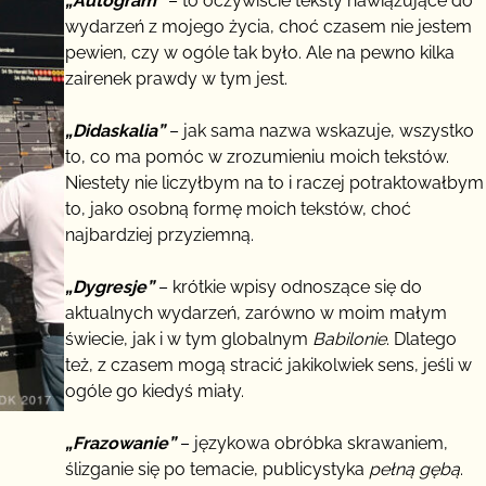
„Autogram”
– to oczywiście teksty nawiązujące do
wydarzeń z mojego życia, choć czasem nie jestem
pewien, czy w ogóle tak było. Ale na pewno kilka
zairenek prawdy w tym jest.
„Didaskalia”
– jak sama nazwa wskazuje, wszystko
to, co ma pomóc w zrozumieniu moich tekstów.
Niestety nie liczyłbym na to i raczej potraktowałbym
to, jako osobną formę moich tekstów, choć
najbardziej przyziemną.
„Dygresje”
– krótkie wpisy odnoszące się do
aktualnych wydarzeń, zarówno w moim małym
świecie, jak i w tym globalnym
Babilonie
. Dlatego
też, z czasem mogą stracić jakikolwiek sens, jeśli w
ogóle go kiedyś miały.
„Frazowanie”
– językowa obróbka skrawaniem,
ślizganie się po temacie, publicystyka
pełną gębą
.