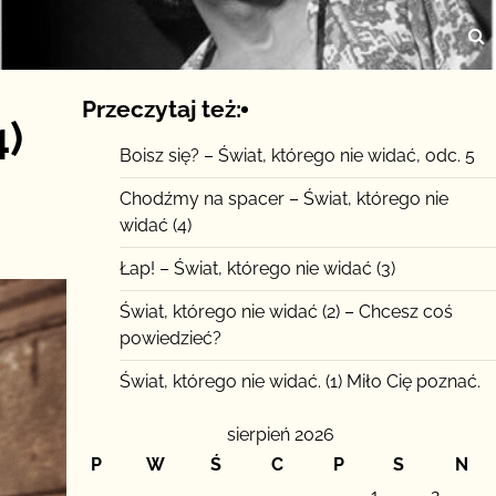
Przeczytaj też:
4)
Boisz się? – Świat, którego nie widać, odc. 5
Chodźmy na spacer – Świat, którego nie
widać (4)
Łap! – Świat, którego nie widać (3)
Świat, którego nie widać (2) – Chcesz coś
powiedzieć?
Świat, którego nie widać. (1) Miło Cię poznać.
sierpień 2026
P
W
Ś
C
P
S
N
1
2