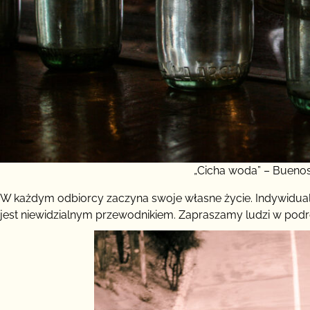
„Cicha woda” – Buenos
W każdym odbiorcy zaczyna swoje własne życie. Indywidualna
jest niewidzialnym przewodnikiem. Zapraszamy ludzi w podróż,