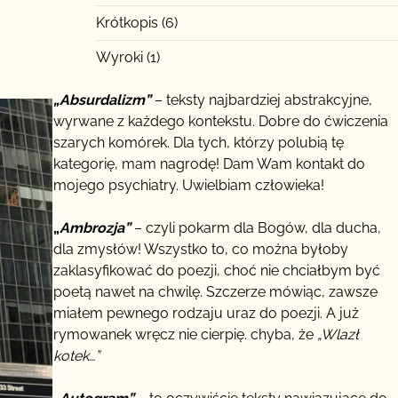
Krótkopis
(6)
Wyroki
(1)
„Absurdalizm”
– teksty najbardziej abstrakcyjne,
wyrwane z każdego kontekstu. Dobre do ćwiczenia
szarych komórek. Dla tych, którzy polubią tę
kategorię, mam nagrodę! Dam Wam kontakt do
mojego psychiatry. Uwielbiam człowieka!
„
Ambrozja”
– czyli pokarm dla Bogów, dla ducha,
dla zmysłów! Wszystko to, co można byłoby
zaklasyfikować do poezji, choć nie chciałbym być
poetą nawet na chwilę. Szczerze mówiąc, zawsze
miałem pewnego rodzaju uraz do poezji. A już
rymowanek wręcz nie cierpię. chyba, że
„Wlazł
kotek…”