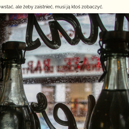
stać, ale żeby zaistnieć, musi ją ktoś zobaczyć.