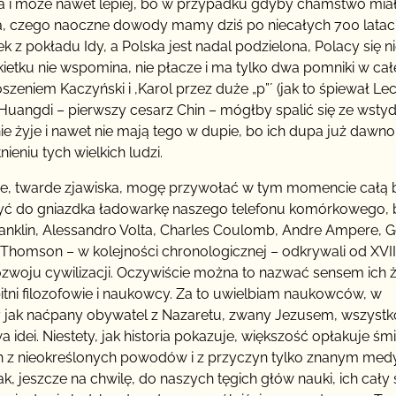
ania i może nawet lepiej, bo w przypadku gdyby chamstwo mia
wa, czego naoczne dowody mamy dziś po niecałych 700 lata
ek z pokładu Idy, a Polska jest nadal podzielona, Polacy się n
kietku nie wspomina, nie płacze i ma tylko dwa pomniki w cał
oszeniem Kaczyński i ‚Karol przez duże „p”ʼ (jak to śpiewał Le
i Huangdi – pierwszy cesarz Chin – mógłby spalić się ze wsty
 nie żyje i nawet nie mają tego w dupie, bo ich dupa już dawno
ieniu tych wielkich ludzi.
cisłe, twarde zjawiska, mogę przywołać w tym momencie całą
yć do gniazdka ładowarkę naszego telefonu komórkowego, 
Franklin, Alessandro Volta, Charles Coulomb, Andre Ampere, 
 Thomson – w kolejności chronologicznej – odkrywali od XVII
rozwoju cywilizacji. Oczywiście można to nazwać sensem ich ż
itni filozofowie i naukowcy. Za to uwielbiam naukowców, w
zy jak naćpany obywatel z Nazaretu, zwany Jezusem, wszystk
idei. Niestety, jak historia pokazuje, większość opłakuje śm
ch z nieokreślonych powodów i z przyczyn tylko znanym med
nak, jeszcze na chwilę, do naszych tęgich głów nauki, ich cały