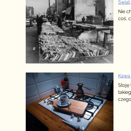
Świat,
Nie c
coś, 
Kawa 
Stoję 
takieg
czego