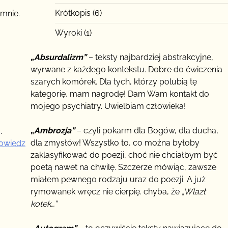
Krótkopis
(6)
 mnie.
Wyroki
(1)
„Absurdalizm”
– teksty najbardziej abstrakcyjne,
wyrwane z każdego kontekstu. Dobre do ćwiczenia
szarych komórek. Dla tych, którzy polubią tę
kategorię, mam nagrodę! Dam Wam kontakt do
mojego psychiatry. Uwielbiam człowieka!
„
Ambrozja”
– czyli pokarm dla Bogów, dla ducha,
.
dla zmysłów! Wszystko to, co można byłoby
owiedz
zaklasyfikować do poezji, choć nie chciałbym być
poetą nawet na chwilę. Szczerze mówiąc, zawsze
miałem pewnego rodzaju uraz do poezji. A już
rymowanek wręcz nie cierpię. chyba, że
„Wlazł
kotek…”