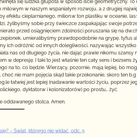
rozwinęła się ludzka głupota w sposób iście geometryczny. To
kiem milowym w naszym wspaniałym rozwoju, a z drugiej najwi
by efektu cieplarnianego, milion.w ton plastiku w oceanie, las
udzi, żylibyśmy sobie przy świeczce zaspakajając swoje potrz
 umierało przed osiągnięciem zdolności poruszania się na dw.c
czepionek, umieralibyśmy prawdopodobnie na grypę, tyfus al
y ich odróżnić od innych dolegliwości, nazywając wszystko
iała nas od długiego życia, nie dając prawie nikomu szansy 
w depresję. I taki to jest właśnie ten cały sens i bezsens ży
o na to, co będzie. Wierzący, pozornie, mają lepiej, bo mo
choć nie mam pojęcia skąd takie przekonanie, skoro ten b.g 
g.le łatwiej jest lepiej (nadawanie wartości życiu, poprzez je
lickiego, dyktator.w i kolonizatorów) po prostu… żyć.
rnie oddawanego stolca. Amen.
się? – Świat, którego nie widać, odc. 5