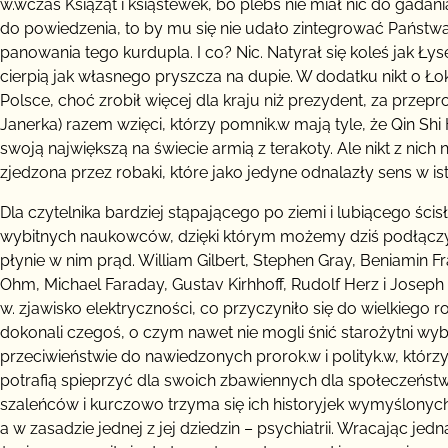
w.wczas Książąt i ksiąstewek, bo plebs nie miał nic do gad
do powiedzenia, to by mu się nie udało zintegrować Państ
panowania tego kurdupla. I co? Nic. Natyrał się koleś jak Łys
cierpią jak własnego pryszcza na dupie. W dodatku nikt o Ło
Polsce, choć zrobił więcej dla kraju niż prezydent, za przepr
Janerka) razem wzięci, którzy pomnik.w mają tyle, że Qin Sh
swoją największą na świecie armią z terakoty. Ale nikt z nich
zjedzona przez robaki, które jako jedyne odnalazły sens w istn
Dla czytelnika bardziej stąpającego po ziemi i lubiącego ś
wybitnych naukowców, dzięki którym możemy dziś podłącz
płynie w nim prąd. William Gilbert, Stephen Gray, Beniamin 
Ohm, Michael Faraday, Gustav Kirhhoff, Rudolf Herz i Joseph
w. zjawisko elektryczności, co przyczyniło się do wielkiego 
dokonali czegoś, o czym nawet nie mogli śnić starożytni wyb
przeciwieństwie do nawiedzonych prorok.w i polityk.w, któr
potrafią spieprzyć dla swoich zbawiennych dla społeczeństwa 
szaleńców i kurczowo trzyma się ich historyjek wymyślony
a w zasadzie jednej z jej dziedzin – psychiatrii. Wracając jed