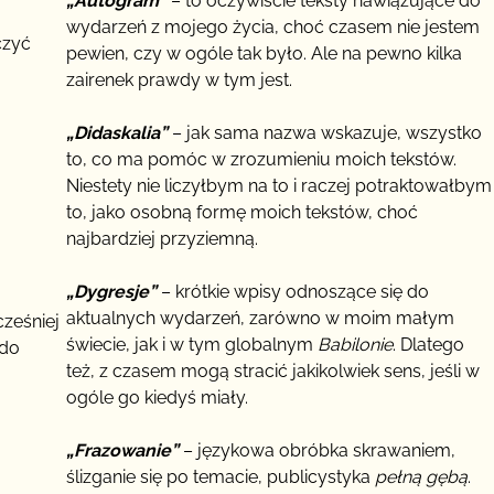
„Autogram”
– to oczywiście teksty nawiązujące do
wydarzeń z mojego życia, choć czasem nie jestem
czyć
pewien, czy w ogóle tak było. Ale na pewno kilka
zairenek prawdy w tym jest.
„Didaskalia”
– jak sama nazwa wskazuje, wszystko
to, co ma pomóc w zrozumieniu moich tekstów.
Niestety nie liczyłbym na to i raczej potraktowałbym
to, jako osobną formę moich tekstów, choć
najbardziej przyziemną.
„Dygresje”
– krótkie wpisy odnoszące się do
aktualnych wydarzeń, zarówno w moim małym
cześniej
świecie, jak i w tym globalnym
Babilonie
. Dlatego
 do
też, z czasem mogą stracić jakikolwiek sens, jeśli w
ogóle go kiedyś miały.
„Frazowanie”
– językowa obróbka skrawaniem,
ślizganie się po temacie, publicystyka
pełną gębą
.