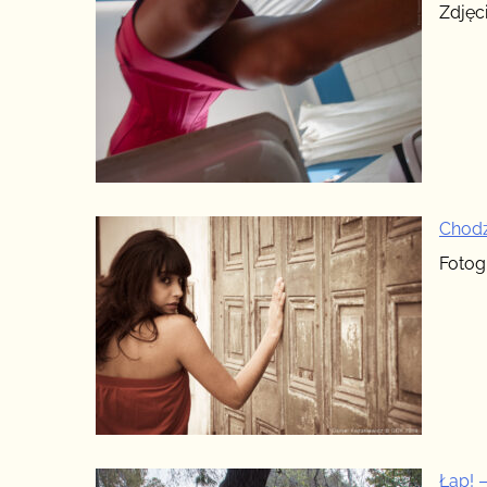
Zdjęc
Chodź
Fotogr
Łap! –