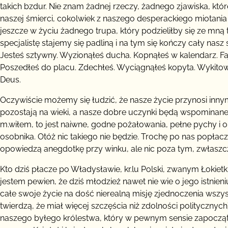
takich bzdur. Nie znam żadnej rzeczy, żadnego zjawiska, kt
naszej śmierci, cokolwiek z naszego desperackiego miotania
jeszcze w życiu żadnego trupa, który podzieliłby się ze mn
specjalistę stajemy się padliną i na tym się kończy cały nasz
Jesteś sztywny. Wyzionąłeś ducha. Kopnąłeś w kalendarz. Fajt
Poszedłeś do placu. Zdechłeś. Wyciągnąłeś kopyta. Wykitował
Deus.
Oczywiście możemy się łudzić, że nasze życie przynosi inny
pozostają na wieki, a nasze dobre uczynki będą wspominane z
m.wiłem, to jest naiwne, godne pożałowania, pełne pychy i 
osobnika. Otóż nic takiego nie będzie. Trochę po nas popł
opowiedzą anegdotkę przy winku, ale nic poza tym, zwłaszcza
Kto dziś płacze po Władysławie, kr.lu Polski, zwanym Łokietki
jestem pewien, że dziś młodzież nawet nie wie o jego istnieni
całe swoje życie na dość nierealną misję zjednoczenia wszy
twierdzą, że miał więcej szczęścia niż zdolności polityczn
naszego byłego królestwa, który w pewnym sensie zapoczątko