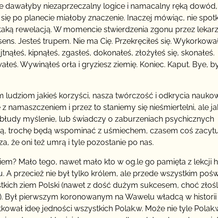
óre dawałyby niezaprzeczalny logice i namacalny ręką dowód,
 się po planecie miałoby znaczenie. Inaczej mówiąc, nie spo
ą taką rewelacją. W momencie stwierdzenia zgonu przez lekar
 sens. Jesteś trupem. Nie ma Cię. Przekręciłeś się. Wykorkowa
nąłeś, kipnąłeś, zgasłeś, dokonałeś, złożyłeś się, skonałeś.
eś. Wywinąłeś orła i gryziesz ziemię. Koniec. Kaput. Bye, by
m ludziom jakieś korzyści, nasza twórczość i odkrycia nauko
 namaszczeniem i przez to staniemy się nieśmiertelni, ale ja
obłudy myślenie, lub świadczy o zaburzeniach psychicznych
aczą, trochę będą wspominać z uśmiechem, czasem coś zacytu
, że oni też umrą i tyle pozostanie po nas.
em? Mało tego, nawet mało kto w og.le go pamięta z lekcji his
u. A przecież nie był tylko królem, ale przede wszystkim pośw
stkich ziem Polski (nawet z dość dużym sukcesem, choć złośl
ych). Był pierwszym koronowanym na Wawelu władcą w historii
wał ideę jedności wszystkich Polak.w. Może nie tyle Polak.w