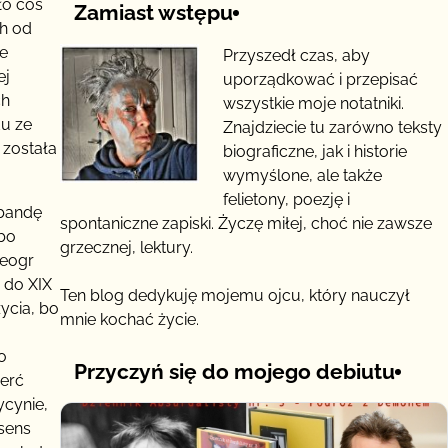
ło coś
Zamiast wstępu
ch od
ie
Przyszedł czas, aby
ej
uporządkować i przepisać
ch
wszystkie moje notatniki.
du ze
Znajdziecie tu zarówno teksty
 została
biograficzne, jak i historie
wymyślone, ale także
felietony, poezję i
 bandę
spontaniczne zapiski. Życzę miłej, choć nie zawsze
bo
grzecznej, lektury.
Geogr
 do XIX
Ten blog dedykuję mojemu ojcu, który nauczył
ycia, bo
mnie kochać życie.
o
Przyczyń się do mojego debiutu
ierć
ycynie,
 sens