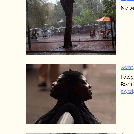
Nie w
Świat
Fotog
Rozma
się wi