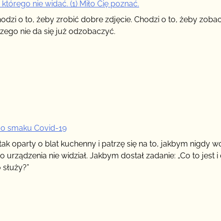
–
 którego nie widać. (1) Miło Cię poznać.
Chcesz
hodzi o to, żeby zrobić dobre zdjęcie. Chodzi o to, żeby zoba
coś
czego nie da się już odzobaczyć.
powiedzieć?
o smaku Covid-19
tak oparty o blat kuchenny i patrzę się na to, jakbym nigdy w
o urządzenia nie widział. Jakbym dostał zadanie: „Co to jest i
 służy?”