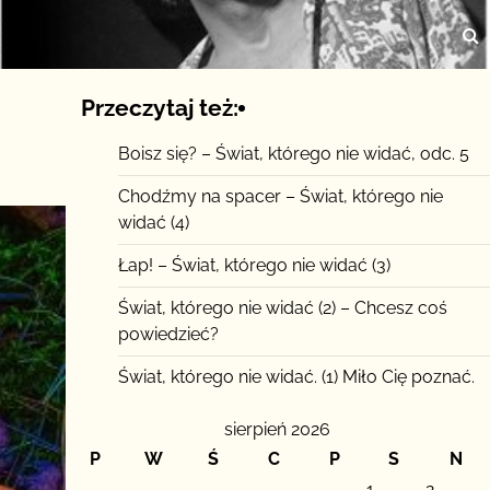
Przeczytaj też:
Boisz się? – Świat, którego nie widać, odc. 5
Chodźmy na spacer – Świat, którego nie
widać (4)
Łap! – Świat, którego nie widać (3)
Świat, którego nie widać (2) – Chcesz coś
powiedzieć?
Świat, którego nie widać. (1) Miło Cię poznać.
sierpień 2026
P
W
Ś
C
P
S
N
1
2