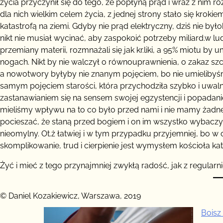
życia przyczynił się do tego, że popłyną prąd i wraz z nim 
dla nich wielkim celem życia, z jednej strony stało się kro
katastrofą na ziemi. Gdyby nie prąd elektryczny, dziś nie było
nikt nie musiał wycinać, aby zaspokoić potrzeby miliard.w l
przemiany materii, rozmnażali się jak kr.liki, a 95% miotu by
nogach. Nikt by nie walczył o równouprawnienia, o zakaz sz
a nowotwory byłyby nie znanym pojęciem, bo nie umielibyśm
samym pojęciem starości, która przychodziła szybko i uwaln
zastanawianiem się na sensem swojej egzystencji i popadaniem 
mieliśmy wpływu na to co było przed nami i nie mamy żadneg
pocieszać, że staną przed bogiem i on im wszystko wybaczy, 
nieomylny. Ot.ż łatwiej i w tym przypadku przyjemniej, bo w o
skomplikowanie, trud i cierpienie jest wymysłem kościoła kato
Żyć i mieć z tego przynajmniej zwykłą radość, jak z regula
© Daniel Kozakiewicz, Warszawa, 2019
Boisz 