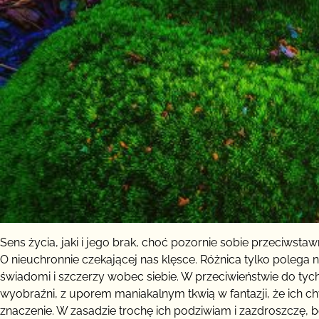
Sens życia, jaki i jego brak, choć pozornie sobie przeciw
O nieuchronnie czekającej nas klęsce. Różnica tylko polega n
świadomi i szczerzy wobec siebie. W przeciwieństwie do ty
wyobraźni, z uporem maniakalnym tkwią w fantazji, że ich chw
znaczenie. W zasadzie trochę ich podziwiam i zazdroszczę, 