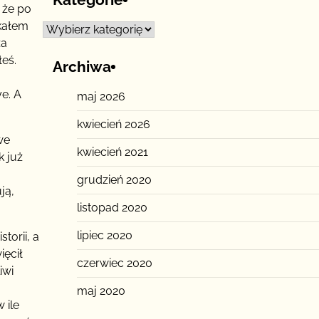
 że po
tkałem
Kategorie
za
łeś.
Archiwa
e. A
maj 2026
kwiecień 2026
we
kwiecień 2021
k już
grudzień 2020
ją,
listopad 2020
lipiec 2020
torii, a
ięcił
czerwiec 2020
iwi
maj 2020
 ile