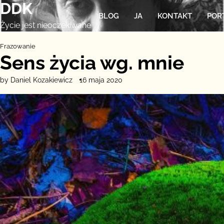
DDK
Skip
BLOG
JA
KONTAKT
POR
to
Życie jest nieoczekiwane
content
Frazowanie
Sens życia wg. mnie
by Daniel Kozakiewicz
16 maja 2020