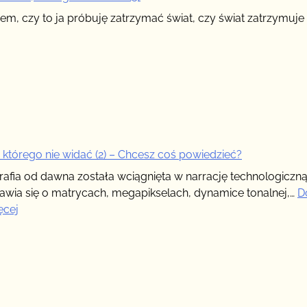
iem, czy to ja próbuję zatrzymać świat, czy świat zatrzymuje
, którego nie widać (2) – Chcesz coś powiedzieć?
rafia od dawna została wciągnięta w narrację technologiczną
wia się o matrycach, megapikselach, dynamice tonalnej,…
D
:
ęcej
Świat,
którego
nie
widać
(2)