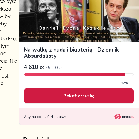
 co było
ększą
.w by
eby
h
bo kiłę,
 tym
nad
cia. Nie
gą
jest
go