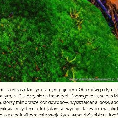
stawne, są w zasadzie tym samym pojęciem. Oba mówią o tym 
a tym, że Ci którzy nie widzą w życiu żadnego celu, są bardzi
ch, którzy mimo wszelkich dowodów, wykształcenia, doświadc
ilowa egzystencja, lub jak im się wydaje dar życia, ma jakie
bo ja nie potrafiłbym całe swoje życie wmawiać sobie na trz