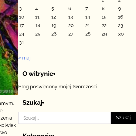
3
4
5
6
7
8
9
10
11
12
13
14
15
16
17
18
19
20
21
22
23
24
25
26
27
28
29
30
31
« maj
O witrynie
Blog poświęcony mojej twórczości.
Szukaj
samym.
ej
Szukaj:
zenia i
kolwiek
eźwo
Kategorie