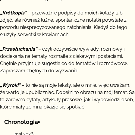
„Krótkopis”
– przeważnie podpisy do moich kolaży lub
zdjęć, ale również luźne, spontaniczne notatki powstałe z
powodu niesprecyzowanego natchnienia. Kiedyś do tego
służyły serwetki w kawiarniach.
„Przesłuchania”
– czyli oczywiście wywiady, rozmowy i
dociekania na tematy rozmaite z ciekawymi postaciami.
Chętnie przyjmuję sugestie co do tematów i rozmówców.
Zapraszam chętnych do wyzwania!
„Wyroki”
– to nie są moje teksty, ale o mnie, więc uważam,
że warto je upubliczniać. Dopełni to obrazu na mój temat. Są
to zarówno cytaty, artykuły prasowe, jak i wypowiedzi osób,
które miały ze mną okazję się spotkać.
Chronologia
maj 2026