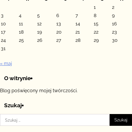
1
2
3
4
5
6
7
8
9
10
11
12
13
14
15
16
17
18
19
20
21
22
23
24
25
26
27
28
29
30
31
« maj
O witrynie
Blog poświęcony mojej twórczości.
Szukaj
Szukaj: