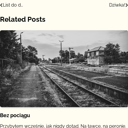
Nawigacja
List do d…
Dziwka!
wpisu
Related Posts
Bez pociągu
Przybyłem wcześnie, jak nigdy dotąd. Na ławce, na peronie.