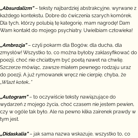
„Absurdalizm”
– teksty najbardziej abstrakcyjne, wyrwane z
każdego kontekstu. Dobre do ćwiczenia szarych komórek.
Dla tych, którzy polubią tę kategorię, mam nagrodę! Dam
Wam kontakt do mojego psychiatry. Uwielbiam człowieka!
„
Ambrozja”
– czyli pokarm dla Bogów, dla ducha, dla
zmysłów! Wszystko to, co można byłoby zaklasyfikować do
poezji, choć nie chciałbym być poetą nawet na chwilę.
Szczerze mówiąc, zawsze miałem pewnego rodzaju uraz
do poezji. A już rymowanek wręcz nie cierpię. chyba, że
„Wlazł kotek…”
„Autogram”
– to oczywiście teksty nawiązujące do
wydarzeń z mojego życia, choć czasem nie jestem pewien,
czy w ogóle tak było. Ale na pewno kilka zairenek prawdy w
tym jest.
„Didaskalia”
– jak sama nazwa wskazuje, wszystko to, co