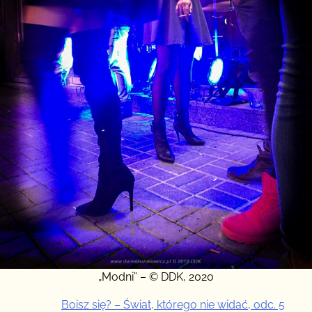
„Modni” – © DDK, 2020
Boisz się? – Świat, którego nie widać, odc. 5