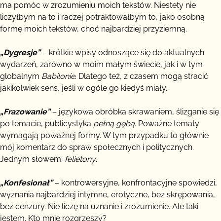
ma pomóc w zrozumieniu moich tekstów. Niestety nie
liczyłbym na to i raczej potraktowałbym to, jako osobną
formę moich tekstów, choć najbardziej przyziemną.
„Dygresje”
– krótkie wpisy odnoszące się do aktualnych
wydarzeń, zarówno w moim małym świecie, jak i w tym
globalnym
Babilonie
. Dlatego też, z czasem mogą stracić
jakikolwiek sens, jeśli w ogóle go kiedyś miały.
„Frazowanie”
– językowa obróbka skrawaniem, ślizganie się
po temacie, publicystyka
pełną gębą
. Poważne tematy
wymagają poważnej formy. W tym przypadku to głównie
mój komentarz do spraw społecznych i politycznych.
Jednym słowem:
felietony
.
„Konfesionał”
– kontrowersyjne, konfrontacyjne spowiedzi,
wyznania najbardziej intymne, erotyczne, bez skrępowania,
bez cenzury. Nie liczę na uznanie i zrozumienie. Ale taki
jestem. Kto mnie rozgrzeszy?