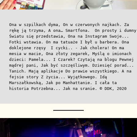
Ona w szpilkach dyma, On w czerwonych najkach. Za
rękę ją trzyma, A ona… Smartfona. On prosty i dumny
Światu się przedstawia, Ona na Instagram Swoje...
Fotki wstawia. On ma tatuaże I był u barbera. Ona
doklejone rzęsy I cycki.. - Jak cholera! On ma
mesia w macie, Ona złoty zegarek, Myślą o imionach
dzieci: Pamela... I Czarek? Czytają na blogu Pewnej
mądrej pani, Jak być szczęśliwym. Dziesięć porad...
Tanich. Mają aplikacje Do prawie wszystkiego. A na
fejsie story Z życia... Wyjątkowego. Idą
Marszałkowską, Jak po Manhattanie. I cała ta
historia Potrzebna... Jak na sranie. © DDK, 2020