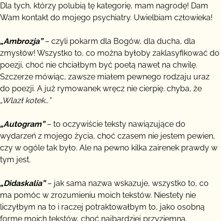
Dla tych, którzy polubią tę kategorię, mam nagrodę! Dam
Wam kontakt do mojego psychiatry. Uwielbiam człowieka!
„
Ambrozja”
– czyli pokarm dla Bogów, dla ducha, dla
zmysłów! Wszystko to, co można byłoby zaklasyfikować do
poezji, choć nie chciałbym być poetą nawet na chwilę.
Szczerze mówiąc, zawsze miałem pewnego rodzaju uraz
do poezji. A już rymowanek wręcz nie cierpię. chyba, że
„Wlazł kotek…”
„Autogram”
– to oczywiście teksty nawiązujące do
wydarzeń z mojego życia, choć czasem nie jestem pewien,
czy w ogóle tak było. Ale na pewno kilka zairenek prawdy w
tym jest.
„Didaskalia”
– jak sama nazwa wskazuje, wszystko to, co
ma pomóc w zrozumieniu moich tekstów. Niestety nie
liczyłbym na to i raczej potraktowałbym to, jako osobną
formę moich tekstów, choć najbardziej przyziemną.