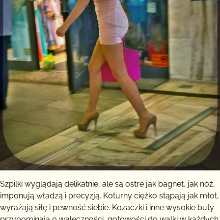
Szpilki wyglądają delikatnie, ale są ostre jak bagnet, jak nóż,
imponują władzą i precyzją. Koturny ciężko stąpają jak młot,
wyrażają siłę i pewność siebie. Kozaczki i inne wysokie buty
przypominają o waleczności, gotowości do walki w każdych