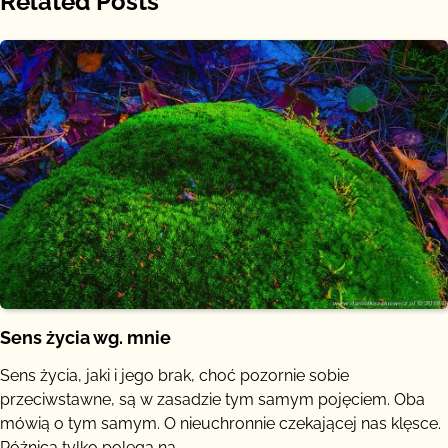
Related Posts
Sens życia wg. mnie
Sens życia, jaki i jego brak, choć pozornie sobie
przeciwstawne, są w zasadzie tym samym pojęciem. Oba
mówią o tym samym. O nieuchronnie czekającej nas klęsce.
Różnica tylko polega na…