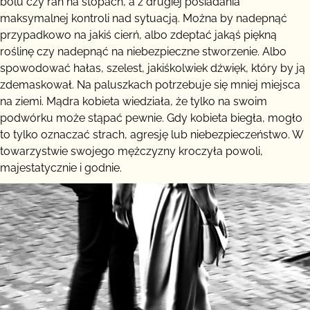
bólu czy ran na stopach, a z drugiej posiadania
maksymalnej kontroli nad sytuacją. Można by nadepnąć
przypadkowo na jakiś cierń, albo zdeptać jakąś piękną
roślinę czy nadepnąć na niebezpieczne stworzenie. Albo
spowodować hałas, szelest, jakiśkolwiek dźwięk, który by ją
zdemaskował. Na paluszkach potrzebuje się mniej miejsca
na ziemi. Mądra kobieta wiedziała, że tylko na swoim
podwórku może stąpać pewnie. Gdy kobieta biegła, mogło
to tylko oznaczać strach, agresję lub niebezpieczeństwo. W
towarzystwie swojego mężczyzny kroczyła powoli,
majestatycznie i godnie.