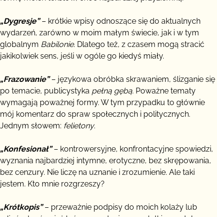
„Dygresje”
– krótkie wpisy odnoszące się do aktualnych
wydarzeń, zarówno w moim małym świecie, jak i w tym
globalnym
Babilonie
. Dlatego też, z czasem mogą stracić
jakikolwiek sens, jeśli w ogóle go kiedyś miały.
„Frazowanie”
– językowa obróbka skrawaniem, ślizganie się
po temacie, publicystyka
pełną gębą
. Poważne tematy
wymagają poważnej formy. W tym przypadku to głównie
mój komentarz do spraw społecznych i politycznych.
Jednym słowem:
felietony
.
„Konfesionał”
– kontrowersyjne, konfrontacyjne spowiedzi,
wyznania najbardziej intymne, erotyczne, bez skrępowania,
bez cenzury. Nie liczę na uznanie i zrozumienie. Ale taki
jestem. Kto mnie rozgrzeszy?
„Krótkopis”
– przeważnie podpisy do moich kolaży lub