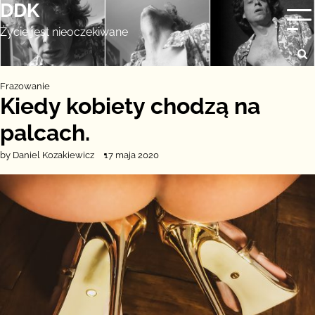
DDK
Skip
to
Życie jest nieoczekiwane
content
Frazowanie
Kiedy kobiety chodzą na
palcach.
by Daniel Kozakiewicz
17 maja 2020