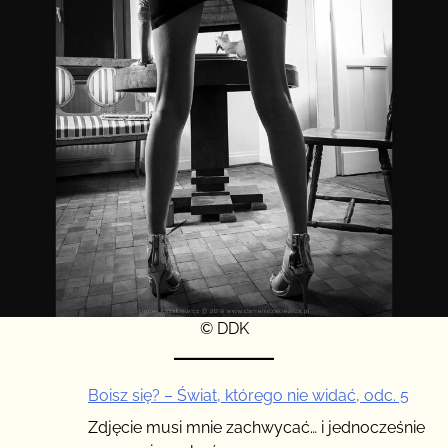
© DDK
Boisz się? – Świat, którego nie widać, odc. 5
Zdjęcie musi mnie zachwycać… i jednocześnie