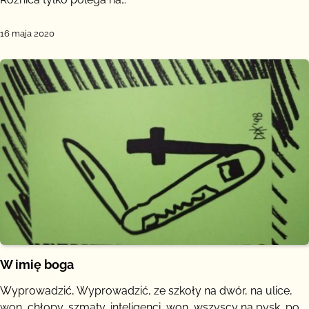
16 maja 2020
W imię boga
Wyprowadzić, Wyprowadzić, ze szkoły na dwór, na ulice,
won, chłopy, szmaty, inteligenci, won, wszyscy na pysk, po