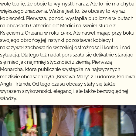
wolę teorię, że oboje to wymyślili naraz. Ale to nie ma chyba
większego znaczenia. Ważne jest to, że obcasy to wyraz
kobiecości. Pierwsza, ponoć, wystąpiła publicznie w butach
na obcasach Catherine de’ Medici na swoim ślubie z
Księciem z Orleanu w roku 1533. Ale nawet mając przy boku
swojego obrońcę jej instynkt pozostawał kobiecy i
nakazywał zachowanie wszelkiej ostrożności i kontroli nad
sytuacją. Dlatego też nadal poruszała się delikatnie starając
się mieć jak najmniej styczności z ziemią. Pierwszą
Monarchą, która publicznie wystąpiła na najwyższych
możliwie obcasach była „Krwawa Mary” z Tudorów, królowa
Anglii i Irlandii. Od tego czasu obcasy stały się także
wyrazem szykowności, elegancji, ale także bezwzględnej
władzy.