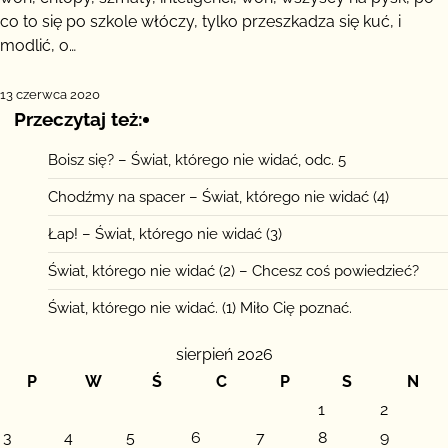
co to się po szkole włóczy, tylko przeszkadza się kuć, i
modlić, o…
13 czerwca 2020
Przeczytaj też:
Boisz się? – Świat, którego nie widać, odc. 5
Chodźmy na spacer – Świat, którego nie widać (4)
Łap! – Świat, którego nie widać (3)
Świat, którego nie widać (2) – Chcesz coś powiedzieć?
Świat, którego nie widać. (1) Miło Cię poznać.
sierpień 2026
P
W
Ś
C
P
S
N
1
2
3
4
5
6
7
8
9