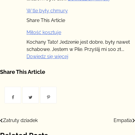
Biblii
Źle
W tle były chmury
Share This Article
Miłość kosztuje
Kochany Tato! Jedzenie jest dobre, były nawet
schabowe. Jestem w Pile. Przyślij mi 100 zł.…
:
Dowiedz się więcej
Miłość
kosztuje
Share This Article
Nawigacja
Zatruty dziadek
Empatia
wpisu