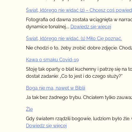
Świat, którego nie widać (2) – Chcesz coś powied
Fotografia od dawna została wciągnięta w narra
:
dynamice tonalnej,…
Dowiedz się więcej
Świat,
Świat, którego nie widać. (1) Miło Cię poznać.
którego
nie
Nie chodzi o to, żeby zrobić dobre zdjęcie. Chod
widać
Kawa o smaku Covid-19
(2)
–
Stoję tak oparty o blat kuchenny i patrzę się na 
Chcesz
dostał zadanie: „Co to jest i do czego służy?”
coś
Boga nie ma, nawet w Biblii
powiedzi
Ja tak bez żadnego trybu. Chciałem tylko zauważy
Źle
Gdy światem rządzili bogowie, ludziom było źle. 
:
Dowiedz się więcej