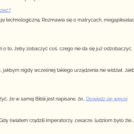
zieć?
cję technologiczną. Rozmawia się o matrycach, megapikselac
zi o to, żeby zobaczyć coś, czego nie da się już odzobaczyć.
to, jakbym nigdy wcześniej takiego urządzenia nie widział. Ja
eć?
:
ć, że w samej Biblii jest napisane, że…
Dowiedz się więcej
Bo
nie
ma
Gdy światem rządzili imperatorzy, cesarze, ludziom było źle.
na