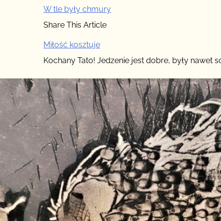
Źle
W tle były chmury
Share This Article
Miłość kosztuje
Kochany Tato! Jedzenie jest dobre, były nawet sc