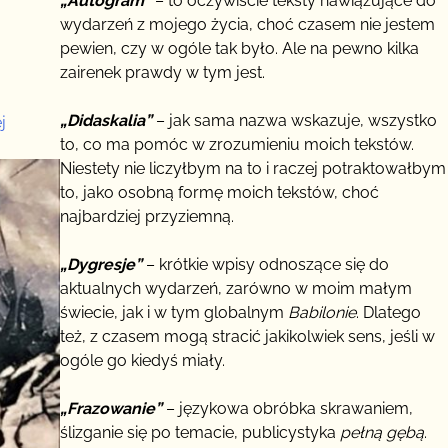
„Autogram”
– to oczywiście teksty nawiązujące do
wydarzeń z mojego życia, choć czasem nie jestem
lii
pewien, czy w ogóle tak było. Ale na pewno kilka
zairenek prawdy w tym jest.
„Didaskalia”
– jak sama nazwa wskazuje, wszystko
:
j
to, co ma pomóc w zrozumieniu moich tekstów.
Miłość
Niestety nie liczyłbym na to i raczej potraktowałbym
kosztuje
to, jako osobną formę moich tekstów, choć
najbardziej przyziemną.
„Dygresje”
– krótkie wpisy odnoszące się do
aktualnych wydarzeń, zarówno w moim małym
świecie, jak i w tym globalnym
Babilonie
. Dlatego
też, z czasem mogą stracić jakikolwiek sens, jeśli w
ogóle go kiedyś miały.
„Frazowanie”
– językowa obróbka skrawaniem,
ślizganie się po temacie, publicystyka
pełną gębą
.