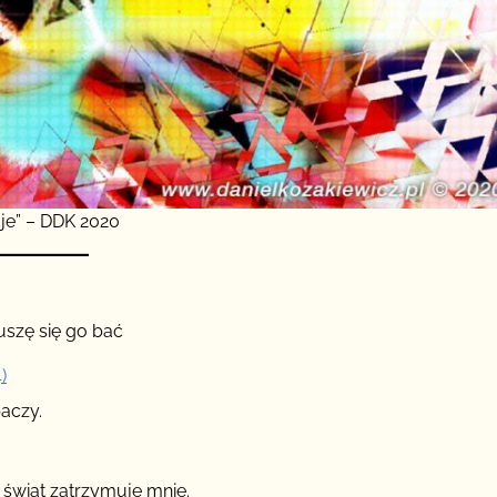
je” – DDK 2020
uszę się go bać
)
baczy.
 świat zatrzymuje mnie.