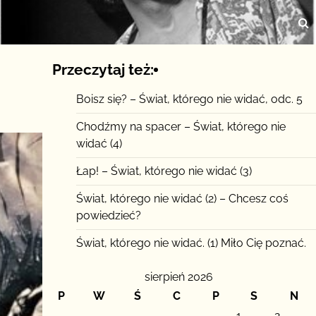
Przeczytaj też:
Boisz się? – Świat, którego nie widać, odc. 5
Chodźmy na spacer – Świat, którego nie
widać (4)
Łap! – Świat, którego nie widać (3)
Świat, którego nie widać (2) – Chcesz coś
powiedzieć?
Świat, którego nie widać. (1) Miło Cię poznać.
sierpień 2026
P
W
Ś
C
P
S
N
1
2