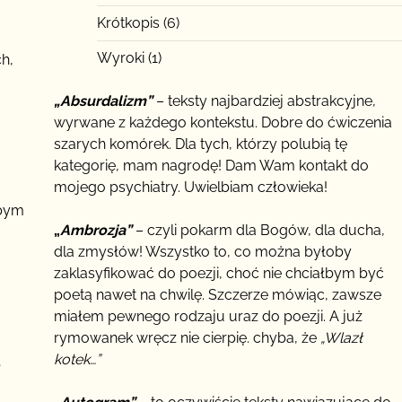
Krótkopis
(6)
Wyroki
(1)
h,
„Absurdalizm”
– teksty najbardziej abstrakcyjne,
wyrwane z każdego kontekstu. Dobre do ćwiczenia
szarych komórek. Dla tych, którzy polubią tę
kategorię, mam nagrodę! Dam Wam kontakt do
mojego psychiatry. Uwielbiam człowieka!
kbym
„
Ambrozja”
– czyli pokarm dla Bogów, dla ducha,
dla zmysłów! Wszystko to, co można byłoby
zaklasyfikować do poezji, choć nie chciałbym być
poetą nawet na chwilę. Szczerze mówiąc, zawsze
miałem pewnego rodzaju uraz do poezji. A już
ga
rymowanek wręcz nie cierpię. chyba, że
„Wlazł
kotek…”
,
…
wet