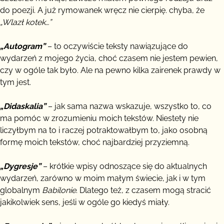
do poezji. A już rymowanek wręcz nie cierpię. chyba, że
„Wlazł kotek…”
„Autogram”
– to oczywiście teksty nawiązujące do
wydarzeń z mojego życia, choć czasem nie jestem pewien,
czy w ogóle tak było. Ale na pewno kilka zairenek prawdy w
tym jest.
„Didaskalia”
– jak sama nazwa wskazuje, wszystko to, co
ma pomóc w zrozumieniu moich tekstów. Niestety nie
liczyłbym na to i raczej potraktowałbym to, jako osobną
formę moich tekstów, choć najbardziej przyziemną.
„Dygresje”
– krótkie wpisy odnoszące się do aktualnych
wydarzeń, zarówno w moim małym świecie, jak i w tym
globalnym
Babilonie
. Dlatego też, z czasem mogą stracić
jakikolwiek sens, jeśli w ogóle go kiedyś miały.