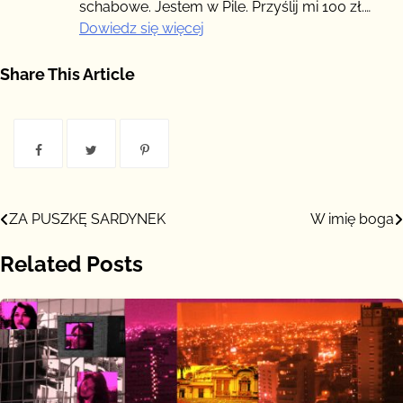
schabowe. Jestem w Pile. Przyślij mi 100 zł.…
:
Dowiedz się więcej
Miłość
kosztuje
Share This Article
Nawigacja
ZA PUSZKĘ SARDYNEK
W imię boga
wpisu
Related Posts