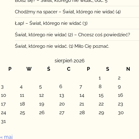
Boisz się? – Świat, którego nie widać, odc. 5
Chodźmy na spacer – Świat, którego nie widać (4)
Łap! – Świat, którego nie widać (3)
Świat, którego nie widać (2) – Chcesz coś powiedzieć?
Świat, którego nie widać. (1) Miło Cię poznać.
sierpień 2026
P
W
Ś
C
P
S
N
1
2
3
4
5
6
7
8
9
10
11
12
13
14
15
16
17
18
19
20
21
22
23
24
25
26
27
28
29
30
31
« maj