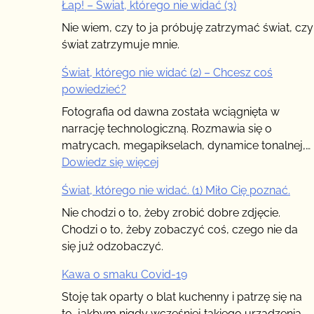
Łap! – Świat, którego nie widać (3)
Nie wiem, czy to ja próbuję zatrzymać świat, czy
świat zatrzymuje mnie.
Świat, którego nie widać (2) – Chcesz coś
powiedzieć?
Fotografia od dawna została wciągnięta w
narrację technologiczną. Rozmawia się o
matrycach, megapikselach, dynamice tonalnej,…
:
Dowiedz się więcej
Świat,
Świat, którego nie widać. (1) Miło Cię poznać.
którego
nie
Nie chodzi o to, żeby zrobić dobre zdjęcie.
widać
Chodzi o to, żeby zobaczyć coś, czego nie da
(2)
się już odzobaczyć.
–
Kawa o smaku Covid-19
Chcesz
coś
Stoję tak oparty o blat kuchenny i patrzę się na
powiedzieć?
to, jakbym nigdy wcześniej takiego urządzenia