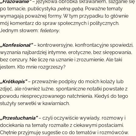
„Frazowanie”
– językowa obróbka skrawaniem, ślizganie się
po temacie, publicystyka
pełną gębą
. Poważne tematy
wymagają poważnej formy. W tym przypadku to głównie
mój komentarz do spraw społecznych i politycznych.
Jednym słowem:
felietony
.
„Konfesionał”
– kontrowersyjne, konfrontacyjne spowiedzi,
wyznania najbardziej intymne, erotyczne, bez skrępowania,
bez cenzury. Nie liczę na uznanie i zrozumienie. Ale taki
jestem. Kto mnie rozgrzeszy?
„Krótkopis”
– przeważnie podpisy do moich kolaży lub
zdjęć, ale również luźne, spontaniczne notatki powstałe z
powodu niesprecyzowanego natchnienia. Kiedyś do tego
służyły serwetki w kawiarniach.
„Przesłuchania”
– czyli oczywiście wywiady, rozmowy i
dociekania na tematy rozmaite z ciekawymi postaciami.
Chętnie przyjmuję sugestie co do tematów i rozmówców.