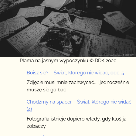
Plama na jasnym wypoczynku © DDK 2020
Boisz się? – Świat, którego nie widać, odc. 5
Zdjęcie musi mnie zachwycać… i jednocześnie
muszę się go bać
Chodźmy na spacer – Świat, którego nie widać
(4)
Fotografia istnieje dopiero wtedy, gdy ktoś ją
zobaczy.