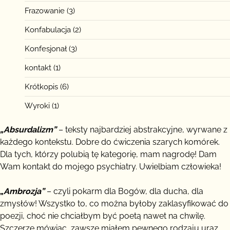
Frazowanie
(3)
Konfabulacja
(2)
Konfesjonał
(3)
kontakt
(1)
Krótkopis
(6)
Wyroki
(1)
„Absurdalizm”
– teksty najbardziej abstrakcyjne, wyrwane z
każdego kontekstu. Dobre do ćwiczenia szarych komórek.
Dla tych, którzy polubią tę kategorię, mam nagrodę! Dam
Wam kontakt do mojego psychiatry. Uwielbiam człowieka!
„
Ambrozja”
– czyli pokarm dla Bogów, dla ducha, dla
zmysłów! Wszystko to, co można byłoby zaklasyfikować do
poezji, choć nie chciałbym być poetą nawet na chwilę.
Szczerze mówiąc, zawsze miałem pewnego rodzaju uraz