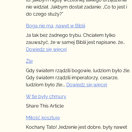
nie widział. Jakbym dostał zadanie: „Co to jest i
do czego służy?”
Boga nie ma, nawet w Biblii
Ja tak bez żadnego trybu. Chciałem tylko
zauważyć, że w samej Biblii jest napisane, że…
:
Dowiedz się więcej
Boga
Źle
nie
ma,
Gdy światem rządzili bogowie, ludziom było źle.
nawet
Gdy światem rządzili imperatorzy, cesarze,
w
:
ludziom było źle.…
Dowiedz się więcej
Biblii
Źle
W tle były chmury
Share This Article
Miłość kosztuje
Kochany Tato! Jedzenie jest dobre, były nawet