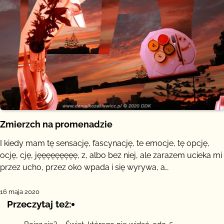
Zmierzch na promenadzie
I kiedy mam tę sensację, fascynację, te emocje, tę opcję,
ocję, cję, jęęęęęęęęę, z, albo bez niej, ale zarazem ucieka mi
przez ucho, przez oko wpada i się wyrywa, a…
16 maja 2020
Przeczytaj też: