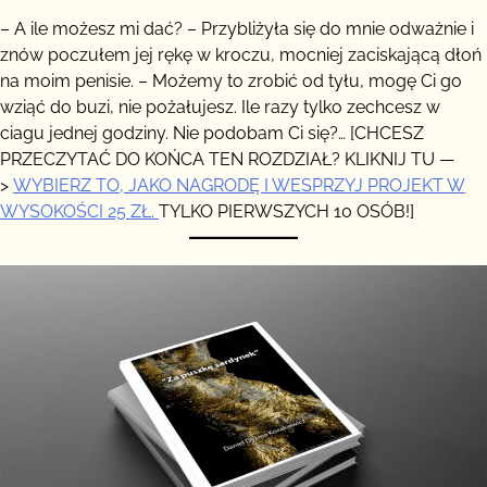
– A ile możesz mi dać? – Przybliżyła się do mnie odważnie i
znów poczułem jej rękę w kroczu, mocniej zaciskającą dłoń
na moim penisie. – Możemy to zrobić od tyłu, mogę Ci go
wziąć do buzi, nie pożałujesz. Ile razy tylko zechcesz w
ciagu jednej godziny. Nie podobam Ci się?… [CHCESZ
PRZECZYTAĆ DO KOŃCA TEN ROZDZIAŁ? KLIKNIJ TU —
>
WYBIERZ TO, JAKO NAGRODĘ I WESPRZYJ PROJEKT W
WYSOKOŚCI 25 ZŁ.
TYLKO PIERWSZYCH 10 OSÓB!]