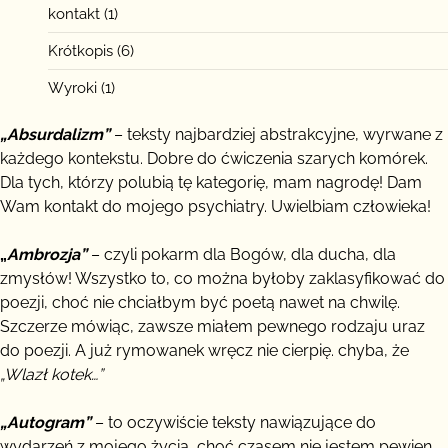
kontakt
(1)
Krótkopis
(6)
Wyroki
(1)
„Absurdalizm”
– teksty najbardziej abstrakcyjne, wyrwane z
każdego kontekstu. Dobre do ćwiczenia szarych komórek.
Dla tych, którzy polubią tę kategorię, mam nagrodę! Dam
Wam kontakt do mojego psychiatry. Uwielbiam człowieka!
„
Ambrozja”
– czyli pokarm dla Bogów, dla ducha, dla
zmysłów! Wszystko to, co można byłoby zaklasyfikować do
poezji, choć nie chciałbym być poetą nawet na chwilę.
Szczerze mówiąc, zawsze miałem pewnego rodzaju uraz
do poezji. A już rymowanek wręcz nie cierpię. chyba, że
„Wlazł kotek…”
„Autogram”
– to oczywiście teksty nawiązujące do
wydarzeń z mojego życia, choć czasem nie jestem pewien,