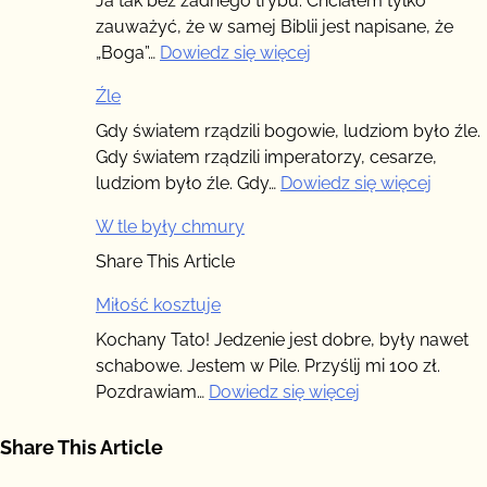
Ja tak bez żadnego trybu. Chciałem tylko
zauważyć, że w samej Biblii jest napisane, że
:
„Boga”…
Dowiedz się więcej
Boga
Źle
nie
ma,
Gdy światem rządzili bogowie, ludziom było źle.
nawet
Gdy światem rządzili imperatorzy, cesarze,
w
:
ludziom było źle. Gdy…
Dowiedz się więcej
Biblii
Źle
W tle były chmury
Share This Article
Miłość kosztuje
Kochany Tato! Jedzenie jest dobre, były nawet
schabowe. Jestem w Pile. Przyślij mi 100 zł.
:
Pozdrawiam…
Dowiedz się więcej
Miłość
kosztuje
Share This Article