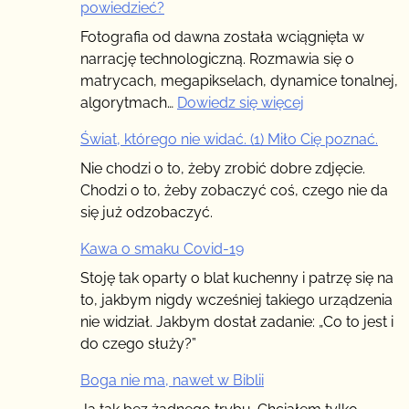
powiedzieć?
Fotografia od dawna została wciągnięta w
narrację technologiczną. Rozmawia się o
matrycach, megapikselach, dynamice tonalnej,
:
algorytmach…
Dowiedz się więcej
Świat,
Świat, którego nie widać. (1) Miło Cię poznać.
którego
nie
Nie chodzi o to, żeby zrobić dobre zdjęcie.
widać
Chodzi o to, żeby zobaczyć coś, czego nie da
(2)
się już odzobaczyć.
–
Kawa o smaku Covid-19
Chcesz
coś
Stoję tak oparty o blat kuchenny i patrzę się na
powiedzieć?
to, jakbym nigdy wcześniej takiego urządzenia
nie widział. Jakbym dostał zadanie: „Co to jest i
do czego służy?”
Boga nie ma, nawet w Biblii