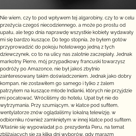
Nie wiem, czy to pod wpływem tej algarobiny, czy to w celu
przeżycia czegoś niecodziennego, a może po prostu od
upału, ale tego dnia naprawdę wszystkie kobiety wydawały
mi się bardzo kuszące. Do tego stopnia, że byłem gotów
przyprowadzić do pokoju hotelowego jedną z tych
dziewczynek, co to na ulicy nas zalotnie zaczepiały. Jednak
markotny Pierre, mój przypadkowy francuski towarzysz
podróży po Amazonce, nie był jakoś zbytnio
zainteresowany takim doświadczeniem. Jednak jako dobry
kompan, nie zostawiłem go samego i tylko z żalem
patrzyłem na kuszące młode Indianki, których nie przyjdzie
mi pocałować. Wróciliśmy do hotelu. Upał był nie do
wytrzymania. Przy szumiącym, w klatce pod sufitem,
wentylatorze znów oglądaliśmy lokalną telewizję, w
odbiorniku również zamkniętym w innej klatce pod sufitem.
Właśnie się wypowiadał p.o. prezydenta Peru, na temat
zbliżających się za kilka dni wyborów, gdy marazm