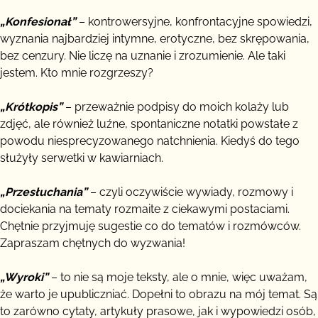
„Konfesionał”
– kontrowersyjne, konfrontacyjne spowiedzi,
wyznania najbardziej intymne, erotyczne, bez skrępowania,
bez cenzury. Nie liczę na uznanie i zrozumienie. Ale taki
jestem. Kto mnie rozgrzeszy?
„Krótkopis”
– przeważnie podpisy do moich kolaży lub
zdjęć, ale również luźne, spontaniczne notatki powstałe z
powodu niesprecyzowanego natchnienia. Kiedyś do tego
służyły serwetki w kawiarniach.
„Przesłuchania”
– czyli oczywiście wywiady, rozmowy i
dociekania na tematy rozmaite z ciekawymi postaciami.
Chętnie przyjmuję sugestie co do tematów i rozmówców.
Zapraszam chętnych do wyzwania!
„Wyroki”
– to nie są moje teksty, ale o mnie, więc uważam,
że warto je upubliczniać. Dopełni to obrazu na mój temat. Są
to zarówno cytaty, artykuły prasowe, jak i wypowiedzi osób,