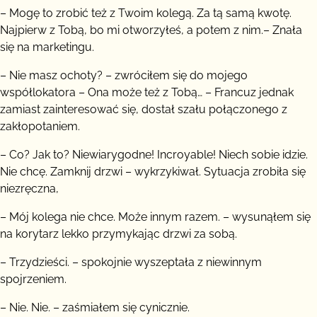
– Mogę to zrobić też z Twoim kolegą. Za tą samą kwotę.
Najpierw z Tobą, bo mi otworzyłeś, a potem z nim.– Znała
się na marketingu.
– Nie masz ochoty? – zwróciłem się do mojego
współlokatora – Ona może też z Tobą… – Francuz jednak
zamiast zainteresować się, dostał szału połączonego z
zakłopotaniem.
– Co? Jak to? Niewiarygodne! Incroyable! Niech sobie idzie.
Nie chcę. Zamknij drzwi – wykrzykiwał. Sytuacja zrobiła się
niezręczna,
– Mój kolega nie chce. Może innym razem. – wysunąłem się
na korytarz lekko przymykając drzwi za sobą.
– Trzydzieści. – spokojnie wyszeptała z niewinnym
spojrzeniem.
– Nie. Nie. – zaśmiałem się cynicznie.