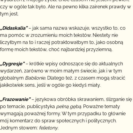
czy w ogóle tak było. Ale na pewno kilka zairenek prawdy w
tym jest.
„Didaskalia”
– jak sama nazwa wskazuje, wszystko to, co
ma pomóc w zrozumieniu moich tekstów. Niestety nie
liczyłbym na to i raczej potraktowałbym to, jako osobną
formę moich tekstów, choć najbardziej przyziemną.
„Dygresje”
– krótkie wpisy odnoszące się do aktualnych
wydarzeń, zarówno w moim małym świecie, jak i w tym
globalnym
Babilonie
. Dlatego też, z czasem mogą stracić
jakikolwiek sens, jeśli w ogóle go kiedyś miały.
„Frazowanie”
– językowa obróbka skrawaniem, ślizganie się
po temacie, publicystyka
pełną gębą
. Poważne tematy
wymagają poważnej formy. W tym przypadku to głównie
mój komentarz do spraw społecznych i politycznych.
Jednym słowem:
felietony
.