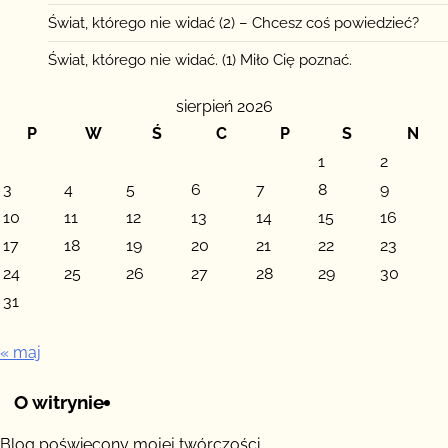
Świat, którego nie widać (2) – Chcesz coś powiedzieć?
Świat, którego nie widać. (1) Miło Cię poznać.
sierpień 2026
P
W
Ś
C
P
S
N
1
2
3
4
5
6
7
8
9
10
11
12
13
14
15
16
17
18
19
20
21
22
23
24
25
26
27
28
29
30
31
« maj
O witrynie
Blog poświęcony mojej twórczości.