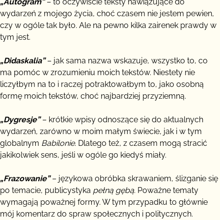
„Autogram”
– to oczywiście teksty nawiązujące do
wydarzeń z mojego życia, choć czasem nie jestem pewien,
czy w ogóle tak było. Ale na pewno kilka zairenek prawdy w
tym jest.
„Didaskalia”
– jak sama nazwa wskazuje, wszystko to, co
ma pomóc w zrozumieniu moich tekstów. Niestety nie
liczyłbym na to i raczej potraktowałbym to, jako osobną
formę moich tekstów, choć najbardziej przyziemną.
„Dygresje”
– krótkie wpisy odnoszące się do aktualnych
wydarzeń, zarówno w moim małym świecie, jak i w tym
globalnym
Babilonie
. Dlatego też, z czasem mogą stracić
jakikolwiek sens, jeśli w ogóle go kiedyś miały.
„Frazowanie”
– językowa obróbka skrawaniem, ślizganie się
po temacie, publicystyka
pełną gębą
. Poważne tematy
wymagają poważnej formy. W tym przypadku to głównie
mój komentarz do spraw społecznych i politycznych.