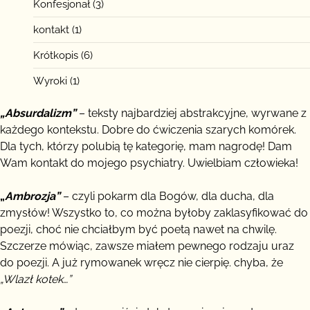
Konfesjonał
(3)
kontakt
(1)
Krótkopis
(6)
Wyroki
(1)
„Absurdalizm”
– teksty najbardziej abstrakcyjne, wyrwane z
każdego kontekstu. Dobre do ćwiczenia szarych komórek.
Dla tych, którzy polubią tę kategorię, mam nagrodę! Dam
Wam kontakt do mojego psychiatry. Uwielbiam człowieka!
„
Ambrozja”
– czyli pokarm dla Bogów, dla ducha, dla
zmysłów! Wszystko to, co można byłoby zaklasyfikować do
poezji, choć nie chciałbym być poetą nawet na chwilę.
Szczerze mówiąc, zawsze miałem pewnego rodzaju uraz
do poezji. A już rymowanek wręcz nie cierpię. chyba, że
„Wlazł kotek…”