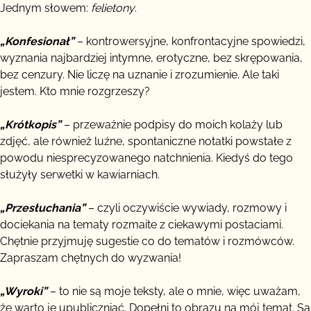
Jednym słowem:
felietony
.
„Konfesionał”
– kontrowersyjne, konfrontacyjne spowiedzi,
wyznania najbardziej intymne, erotyczne, bez skrępowania,
bez cenzury. Nie liczę na uznanie i zrozumienie. Ale taki
jestem. Kto mnie rozgrzeszy?
„Krótkopis”
– przeważnie podpisy do moich kolaży lub
zdjęć, ale również luźne, spontaniczne notatki powstałe z
powodu niesprecyzowanego natchnienia. Kiedyś do tego
służyły serwetki w kawiarniach.
„Przesłuchania”
– czyli oczywiście wywiady, rozmowy i
dociekania na tematy rozmaite z ciekawymi postaciami.
Chętnie przyjmuję sugestie co do tematów i rozmówców.
Zapraszam chętnych do wyzwania!
„Wyroki”
– to nie są moje teksty, ale o mnie, więc uważam,
że warto je upubliczniać. Dopełni to obrazu na mój temat. Są