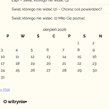
Łap! – Świat, którego nie widać (3)
Świat, którego nie widać (2) – Chcesz coś powiedzieć?
Świat, którego nie widać. (1) Miło Cię poznać.
sierpień 2026
P
W
Ś
C
P
S
N
1
2
3
4
5
6
7
8
9
10
11
12
13
14
15
16
17
18
19
20
21
22
23
24
25
26
27
28
29
30
31
« maj
O witrynie