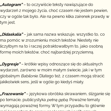
„Autogram”
– to oczywiście teksty nawiązujące do
wydarzeń z mojego życia, choć czasem nie jestem pewien,
czy w ogóle tak było. Ale na pewno kilka zairenek prawdy w
tym jest.
„Didaskalia”
– jak sama nazwa wskazuje, wszystko to, co
ma pomóc w zrozumieniu moich tekstów. Niestety nie
liczyłbym na to i raczej potraktowałbym to, jako osobną
formę moich tekstów, choć najbardziej przyziemną.
„Dygresje”
– krótkie wpisy odnoszące się do aktualnych
wydarzeń, zarówno w moim małym świecie, jak i w tym
globalnym
Babilonie
. Dlatego też, z czasem mogą stracić
jakikolwiek sens, jeśli w ogóle go kiedyś miały.
„Frazowanie”
– językowa obróbka skrawaniem, ślizganie się
po temacie, publicystyka
pełną gębą
. Poważne tematy
wymagają poważnej formy. W tym przypadku to głównie