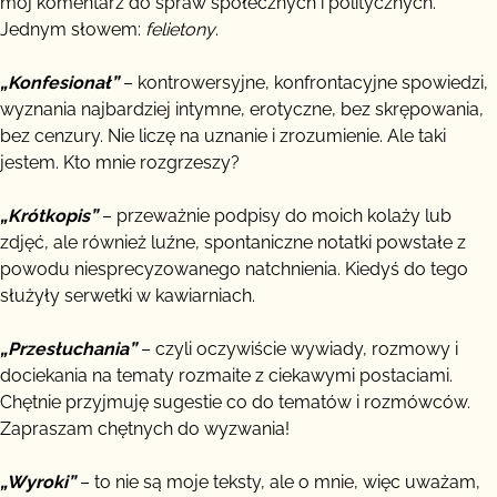
mój komentarz do spraw społecznych i politycznych.
Jednym słowem:
felietony
.
„Konfesionał”
– kontrowersyjne, konfrontacyjne spowiedzi,
wyznania najbardziej intymne, erotyczne, bez skrępowania,
bez cenzury. Nie liczę na uznanie i zrozumienie. Ale taki
jestem. Kto mnie rozgrzeszy?
„Krótkopis”
– przeważnie podpisy do moich kolaży lub
zdjęć, ale również luźne, spontaniczne notatki powstałe z
powodu niesprecyzowanego natchnienia. Kiedyś do tego
służyły serwetki w kawiarniach.
„Przesłuchania”
– czyli oczywiście wywiady, rozmowy i
dociekania na tematy rozmaite z ciekawymi postaciami.
Chętnie przyjmuję sugestie co do tematów i rozmówców.
Zapraszam chętnych do wyzwania!
„Wyroki”
– to nie są moje teksty, ale o mnie, więc uważam,