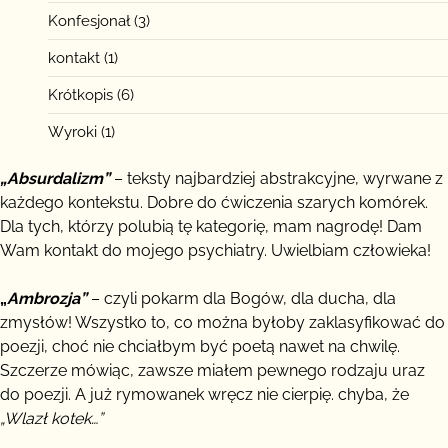
Konfesjonał
(3)
kontakt
(1)
Krótkopis
(6)
Wyroki
(1)
„Absurdalizm”
– teksty najbardziej abstrakcyjne, wyrwane z
każdego kontekstu. Dobre do ćwiczenia szarych komórek.
Dla tych, którzy polubią tę kategorię, mam nagrodę! Dam
Wam kontakt do mojego psychiatry. Uwielbiam człowieka!
„
Ambrozja”
– czyli pokarm dla Bogów, dla ducha, dla
zmysłów! Wszystko to, co można byłoby zaklasyfikować do
poezji, choć nie chciałbym być poetą nawet na chwilę.
Szczerze mówiąc, zawsze miałem pewnego rodzaju uraz
do poezji. A już rymowanek wręcz nie cierpię. chyba, że
„Wlazł kotek…”