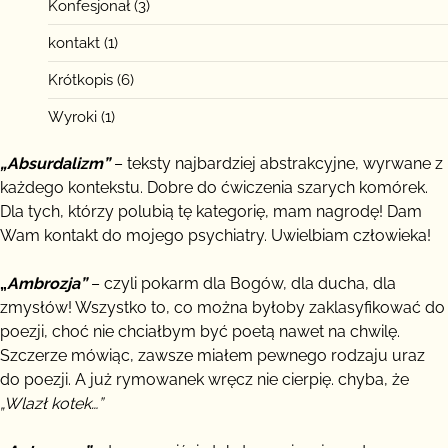
Konfesjonał
(3)
kontakt
(1)
Krótkopis
(6)
Wyroki
(1)
„Absurdalizm”
– teksty najbardziej abstrakcyjne, wyrwane z
każdego kontekstu. Dobre do ćwiczenia szarych komórek.
Dla tych, którzy polubią tę kategorię, mam nagrodę! Dam
Wam kontakt do mojego psychiatry. Uwielbiam człowieka!
„
Ambrozja”
– czyli pokarm dla Bogów, dla ducha, dla
zmysłów! Wszystko to, co można byłoby zaklasyfikować do
poezji, choć nie chciałbym być poetą nawet na chwilę.
Szczerze mówiąc, zawsze miałem pewnego rodzaju uraz
do poezji. A już rymowanek wręcz nie cierpię. chyba, że
„Wlazł kotek…”