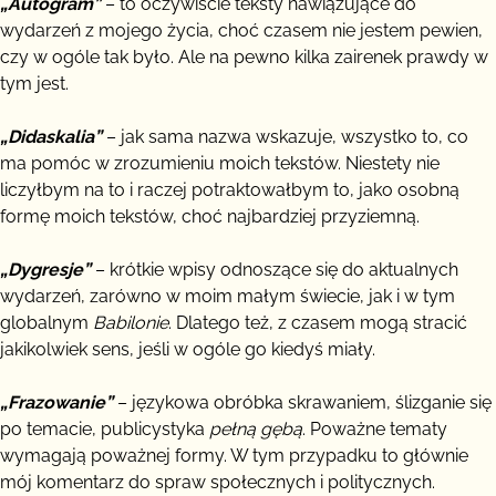
„Autogram”
– to oczywiście teksty nawiązujące do
wydarzeń z mojego życia, choć czasem nie jestem pewien,
czy w ogóle tak było. Ale na pewno kilka zairenek prawdy w
tym jest.
„Didaskalia”
– jak sama nazwa wskazuje, wszystko to, co
ma pomóc w zrozumieniu moich tekstów. Niestety nie
liczyłbym na to i raczej potraktowałbym to, jako osobną
formę moich tekstów, choć najbardziej przyziemną.
„Dygresje”
– krótkie wpisy odnoszące się do aktualnych
wydarzeń, zarówno w moim małym świecie, jak i w tym
globalnym
Babilonie
. Dlatego też, z czasem mogą stracić
jakikolwiek sens, jeśli w ogóle go kiedyś miały.
„Frazowanie”
– językowa obróbka skrawaniem, ślizganie się
po temacie, publicystyka
pełną gębą
. Poważne tematy
wymagają poważnej formy. W tym przypadku to głównie
mój komentarz do spraw społecznych i politycznych.