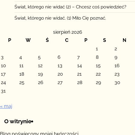
Świat, którego nie widać (2) – Chcesz coś powiedzieć?
Świat, którego nie widać. (1) Miło Cię poznać.
sierpień 2026
P
W
Ś
C
P
S
N
1
2
3
4
5
6
7
8
9
10
11
12
13
14
15
16
17
18
19
20
21
22
23
24
25
26
27
28
29
30
31
« maj
O witrynie
Blog poświęcony mojej twórczości.