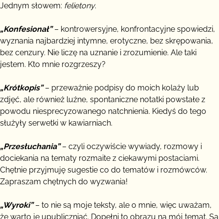
Jednym słowem:
felietony
.
„Konfesionał”
– kontrowersyjne, konfrontacyjne spowiedzi,
wyznania najbardziej intymne, erotyczne, bez skrępowania,
bez cenzury. Nie liczę na uznanie i zrozumienie. Ale taki
jestem. Kto mnie rozgrzeszy?
„Krótkopis”
– przeważnie podpisy do moich kolaży lub
zdjęć, ale również luźne, spontaniczne notatki powstałe z
powodu niesprecyzowanego natchnienia. Kiedyś do tego
służyły serwetki w kawiarniach.
„Przesłuchania”
– czyli oczywiście wywiady, rozmowy i
dociekania na tematy rozmaite z ciekawymi postaciami.
Chętnie przyjmuję sugestie co do tematów i rozmówców.
Zapraszam chętnych do wyzwania!
„Wyroki”
– to nie są moje teksty, ale o mnie, więc uważam,
że warto je upubliczniać. Dopełni to obrazu na mój temat. Są